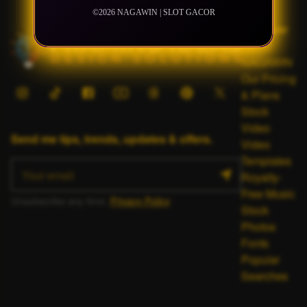
©2026 NAGAWIN | SLOT GACOR
Discover
About
NAGAWIN
Our Pricing
& Plans
Stock
Video
Send me tips, trends, updates & offers.
Video
Templates
Royalty-
Free Music
Unsubscribe any time.
Privacy Policy
.
Stock
Photos
Fonts
Popular
Searches