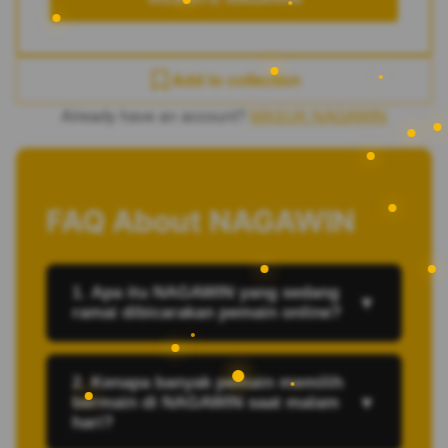
Add to collection
Already have an account?
MASUK NAGAWIN
FAQ About NAGAWIN
1. Apa itu NAGAWIN yang sedang
▼
ramai dibicarakan pemain online?
2. Kenapa banyak pemain memilih
bermain di NAGAWIN saat malam
▼
hari?