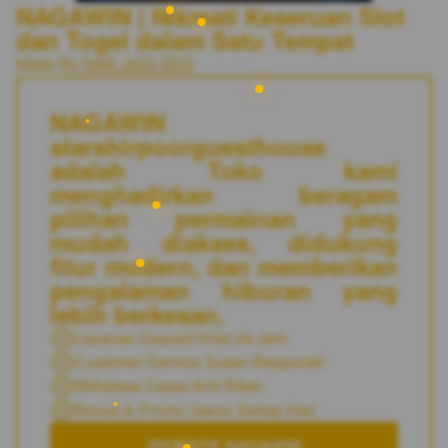
NAGAWIN | Nikmati Keseruan Slot
dan Togel dalam Satu Tempat
Made By
NAK JADI SEO
NAGAWIN
starshirpoorguesthouse
adalah Toko kami
menghadirkan beragam
pilihan permainan yang
mudah diakses, didukung
fitur modern, dan memberikan
pengalaman hiburan yang
lebih berkesan.
Layanan Deposit Kilat 24 Jam
Customer Service Super Responsif
Withdraw Cepat Anti Ribet
Bonus & Promo Gacor Setiap Hari
WEBSITE NAGAWIN